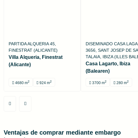
PARTIDA ALQUERIA 45,
DISEMINADO CASA LAG
FINESTRAT (ALICANTE)
3656, SANT JOSEP DE SA
TALAIA, IBIZA (ILLES BA
Villa Alqueria, Finestrat
Casa Lagarto, Ibiza
(Alicante)
(Balearen)
2
2
2
2
4680 m
924 m
3700 m
280 m
Ventajas de comprar mediante embargo