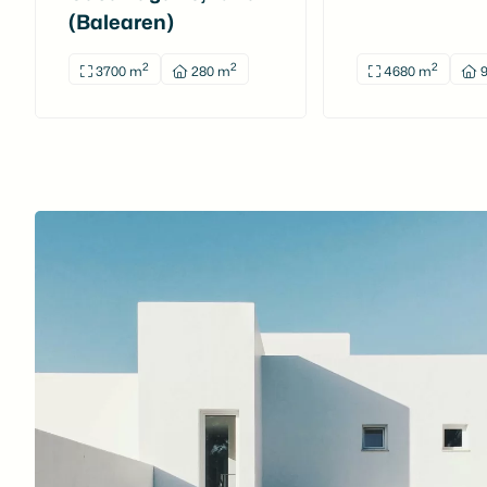
(Balearen)
2
2
2
3700 m
280 m
4680 m
9