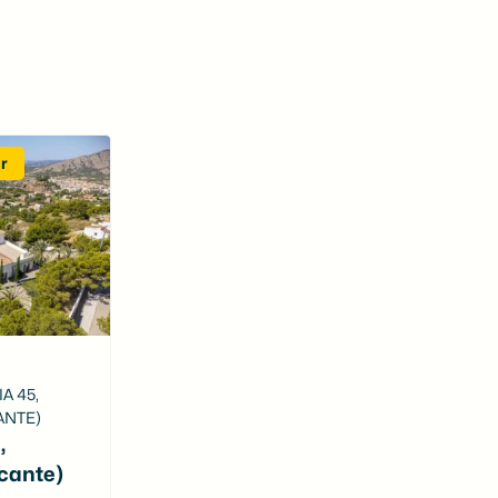
ar
A 45,
ANTE)
,
icante)