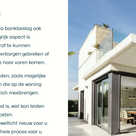
n
ia bankbeslag ook
rijk aspect is
oraf te kunnen
 verborgen gebreken of
p naar voren komen.
den, zoals mogelijke
 die op de woning
 zich meebrengen.
 is, wat kan leiden
osten.
wellicht nieuw voor u
ehele proces voor u