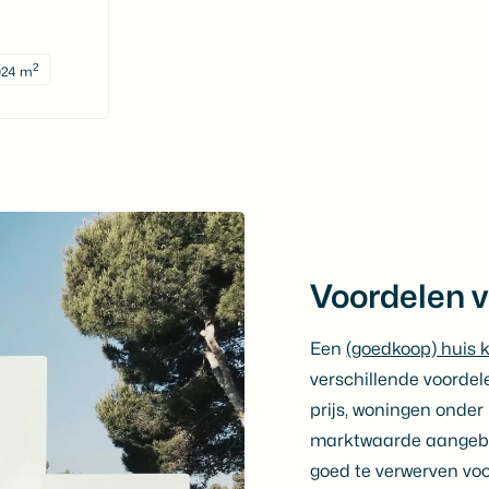
2
24 m
Voordelen 
Een
(goedkoop) huis 
verschillende voordel
prijs, woningen onde
marktwaarde aangebo
goed te verwerven voo